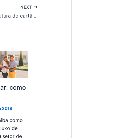
NEXT
Pagar o mínimo ou parcelar a fatura do cartão de crédito?
lar: como
e 2019
saiba como
fluxo de
 setor de