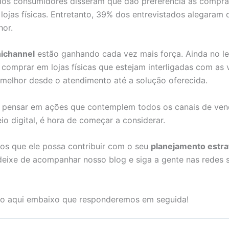
 consumidores disseram que dão preferência às compras 
jas físicas. Entretanto, 39% dos entrevistados alegaram 
lhor.
nichannel
estão ganhando cada vez mais força. Ainda no l
prar em lojas físicas que estejam interligadas com as vi
a melhor desde o atendimento até a solução oferecida.
do pensar em ações que contemplem todos os canais de ven
o digital, é hora de começar a considerar.
amos que ele possa contribuir com o seu
planejamento estr
eixe de acompanhar nosso blog e siga a gente nas redes s
io aqui embaixo que responderemos em seguida!