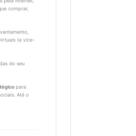
pela internet,
que comprar,
evantamento,
rtuais (e vice-
das do seu
atégico
para
ociais. Até o