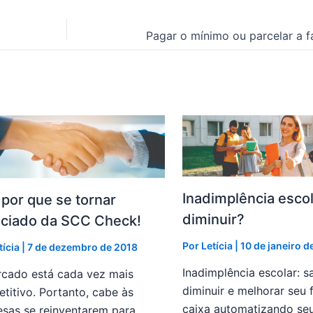
Inadimplência esco
 por que se tornar
diminuir?
ciado da SCC Check!
Por
Letícia
|
10 de janeiro d
tícia
|
7 de dezembro de 2018
Inadimplência escolar: 
cado está cada vez mais
diminuir e melhorar seu 
titivo. Portanto, cabe às
caixa automatizando seu
sas se reinventarem para