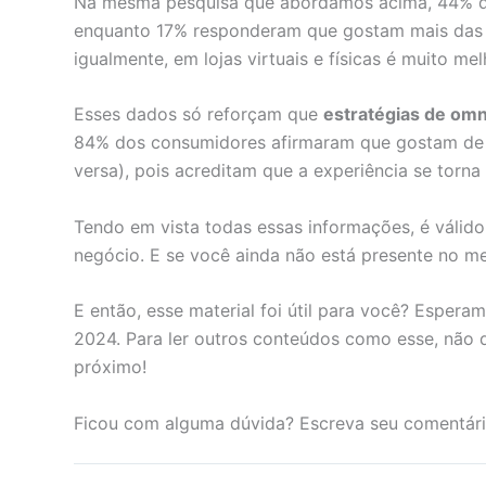
Na mesma pesquisa que abordamos acima, 44% dos
enquanto 17% responderam que gostam mais das lo
igualmente, em lojas virtuais e físicas é muito me
Esses dados só reforçam que
estratégias de om
84% dos consumidores afirmaram que gostam de com
versa), pois acreditam que a experiência se torn
Tendo em vista todas essas informações, é váli
negócio. E se você ainda não está presente no mei
E então, esse material foi útil para você? Esper
2024. Para ler outros conteúdos como esse, não d
próximo!
Ficou com alguma dúvida? Escreva seu comentár