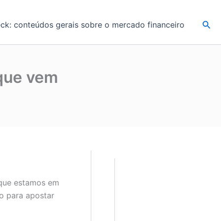
Pesq
k: conteúdos gerais sobre o mercado financeiro
que vem
.
que estamos em
o para apostar