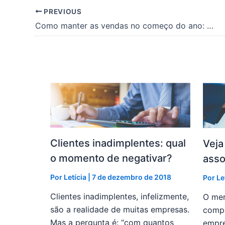
PREVIOUS
Como manter as vendas no começo do ano: confira 8 dicas!
Posts relacionados
Clientes inadimplentes: qual
Veja
o momento de negativar?
asso
Por
Letícia
|
7 de dezembro de 2018
Por
Le
Clientes inadimplentes, infelizmente,
O mer
são a realidade de muitas empresas.
compe
Mas a pergunta é: “com quantos
empre