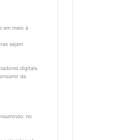
e em meio à
iras sejam
ciadores digitais
consumir da
onsumindo: no