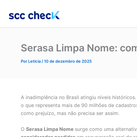
Ir
para
o
conteúdo
Serasa Limpa Nome: com
Por
Letícia
/
10 de dezembro de 2025
A inadimplência no Brasil atingiu níveis históricos
o que representa mais de 90 milhões de cadastros
como prejuízo, mas não precisa ser assim.
O
Serasa Limpa Nome
surge como uma alternativa
consideradas perdidas
em recuperação real de r