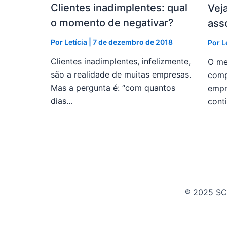
Clientes inadimplentes: qual
Vej
o momento de negativar?
ass
Por
Letícia
|
7 de dezembro de 2018
Por
L
Clientes inadimplentes, infelizmente,
O me
são a realidade de muitas empresas.
comp
Mas a pergunta é: “com quantos
empr
dias…
cont
® 2025 SCC