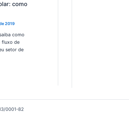
olar: como
 de 2019
 saiba como
 fluxo de
eu setor de
713/0001-82